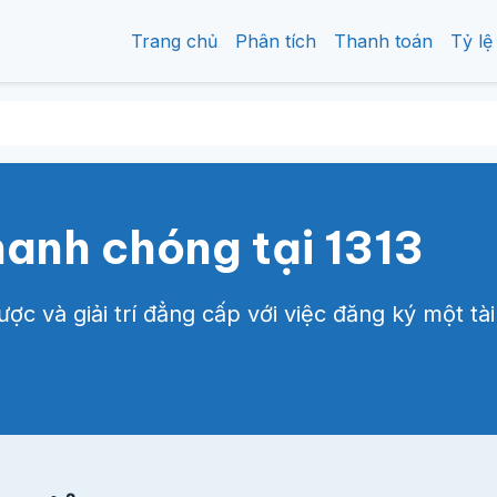
Trang chủ
Phân tích
Thanh toán
Tỷ lệ
hanh chóng tại 1313
ược và giải trí đẳng cấp với việc đăng ký một t