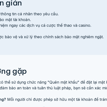
n giản
thông tin cá nhân theo yêu cầu.
ảo mật tài khoản.
hiệm ngay các dịch vụ cá cược thể thao và casino.
ợc bảo vệ và xử lý theo chính sách bảo mật nghiêm ngặt.
ường gặp
ó thể sử dụng chức năng "Quên mật khẩu" để đặt lại mật k
ảm bảo an toàn và tuân thủ luật pháp, bạn sẽ cần xác min
ông?
Mỗi người chỉ được phép sở hữu một tài khoản để tránh