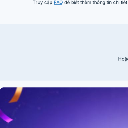
Truy cập
FAQ
để biết thêm thông tin chi tiế
Hoặc