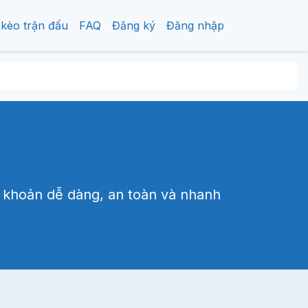
 kèo trận đấu
FAQ
Đăng ký
Đăng nhập
ài khoản dễ dàng, an toàn và nhanh